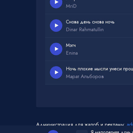
MriD
Снова день снова ночь
Dinar Rahmatullin
Мэтч
Enina
Ночь плохие мысли унеси прош
Марат Альборов
Администрация для жалоб и рекламы:
ad