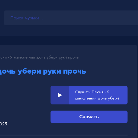
ня - Я малолетняя дочь убери руки прочь
очь убери руки прочь
Слушать Песня - Я
малолетняя дочь убери
руки прочь
Скачать
2025