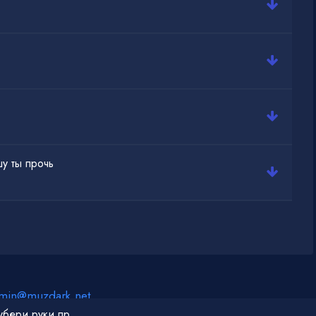
у ты прочь
min@muzdark.net
Я малолетняя дочь убери руки прочь