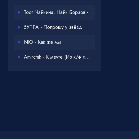
Тося Чайкина, Найк Борзов - Опять
5УТРА - Попрошу у звёзд
NЮ - Как же мы
Amirchik - К мечте (Из к/ф «Одна дома 3»)