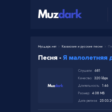
Муздарк.нет
Казахские и русские песни
Пес
Песня -
Я малолетняя д
Слушали:
681
Качество:
320 kbps
Длительность:
1:46
Размер:
4.08 MB
Дата релиза:
25.03.