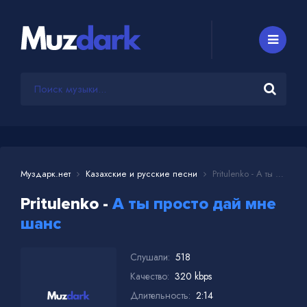
Муздарк.нет
Казахские и русские песни
Pritulenko - А ты просто дай мне шанс
Pritulenko -
А ты просто дай мне
шанс
Слушали:
518
Качество:
320 kbps
Длительность:
2:14