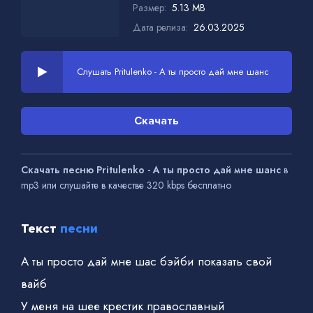
Размер:
5.13 MB
Дата релиза:
26.03.2025
Слушать Pritulenko - А ты просто дай мне шанс
Скачать
Скачать песню Pritulenko - А ты просто дай мне шанс
в
mp3 или слушайте в качестве 320 kbps бесплатно
Текст
песни
А ты просто дай мне шас бэйби показать свой
вайб
У меня на шее крестик православный