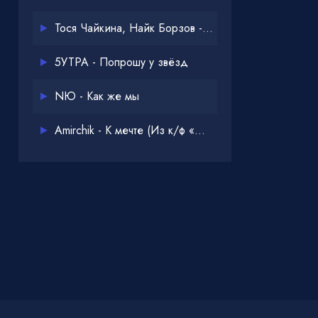
Тося Чайкина, Найк Борзов - Опять
5УТРА - Попрошу у звёзд
NЮ - Как же мы
Amirchik - К мечте (Из к/ф «Одна дома 3»)