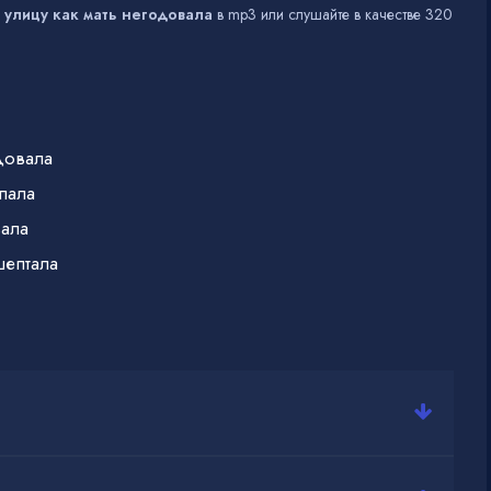
 улицу как мать негодовала
в mp3 или слушайте в качестве 320
довала
пала
вала
шептала