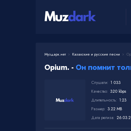
Муздарк.нет
Казахские и русские песни
Opi
Opium. -
Он помнит тол
Слушали:
1 033
Качество:
320 kbps
Длительность:
1:23
Размер:
3.22 MB
Дата релиза:
26.03.