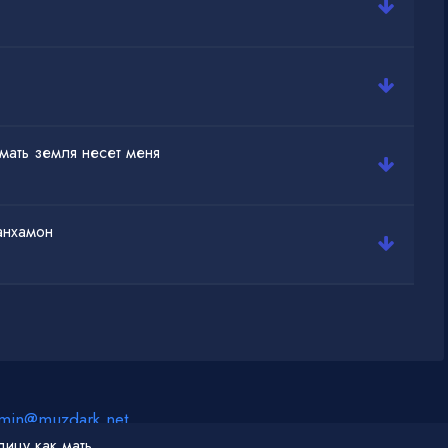
ать земля несет меня
анхамон
min@muzdark.net
Он помнит только улицу как мать негодовала