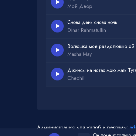
Мой Двор
Снова день снова ночь
Dinar Rahmatullin
Волюшка мое раздолюшко ой м
Masha May
Джинсы на ногах мою мать Тут
Chechil
Администрация для жалоб и рекламы:
ad