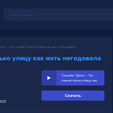
um. - Он помнит только улицу как мать негодовала
ько улицу как мать негодовала
Слушать Opium. - Он
помнит только улицу как
мать негодовала
Скачать
2025