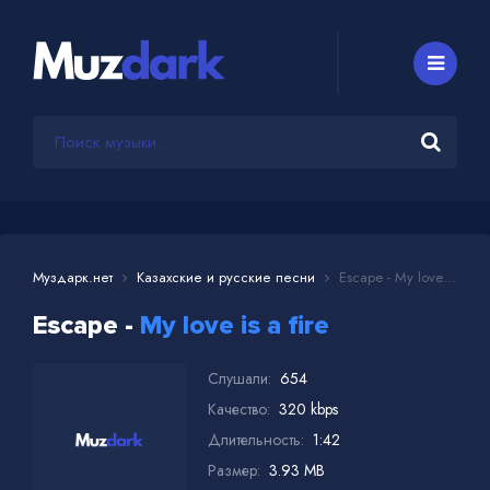
Муздарк.нет
Казахские и русские песни
Escape - My love is a fire
Escape -
My love is a fire
Слушали:
654
Качество:
320 kbps
Длительность:
1:42
Размер:
3.93 MB