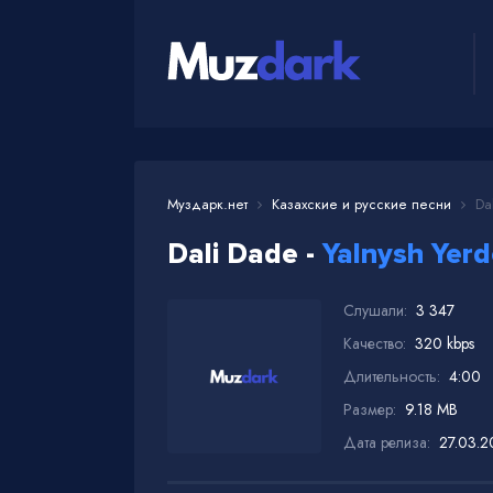
Муздарк.нет
Казахские и русские песни
Dal
Dali Dade -
Yalnysh Yer
Слушали:
3 347
Качество:
320 kbps
Длительность:
4:00
Размер:
9.18 MB
Дата релиза:
27.03.2