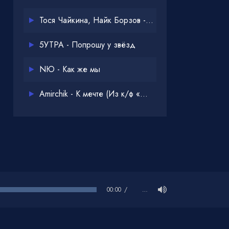
Тося Чайкина, Найк Борзов - Опять
5УТРА - Попрошу у звёзд
NЮ - Как же мы
Amirchik - К мечте (Из к/ф «Одна дома 3»)
00:00
…