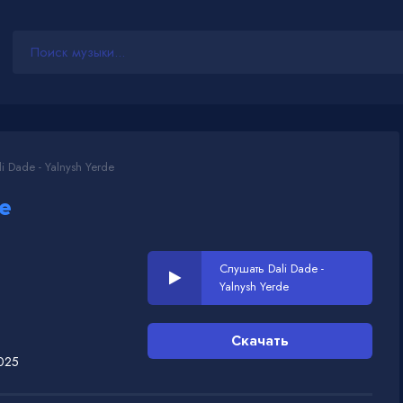
i Dade - Yalnysh Yerde
de
Слушать Dali Dade -
Yalnysh Yerde
Скачать
025