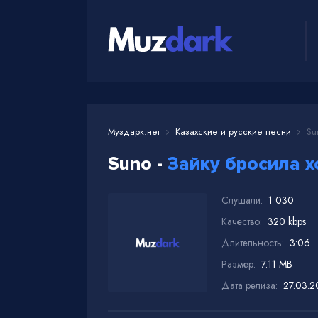
Муздарк.нет
Казахские и русские песни
Sun
Suno -
Зайку бросила х
Слушали:
1 030
Качество:
320 kbps
Длительность:
3:06
Размер:
7.11 MB
Дата релиза:
27.03.2