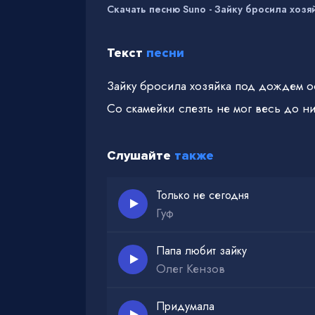
Скачать песню Suno - Зайку бросила хозя
Текст
песни
Зайку бросила хозяйка под дождем ос
Со скамейки слезть не мог весь до н
Слушайте
также
Только не сегодня
Гуф
Папа любит зайку
Олег Кензов
Придумала