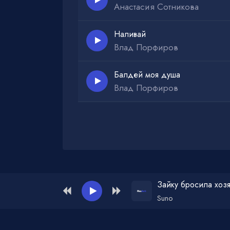
Анастасия Сотникова
Наливай
Влад Порфиров
Балдей моя душа
Влад Порфиров
Администрация для жалоб и рекламы:
ad
Зайку бросила хоз
Suno