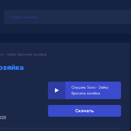
o - Зайку бросила хозяйка
озяйка
Слушать Suno - Зайку
бросила хозяйка
Скачать
025