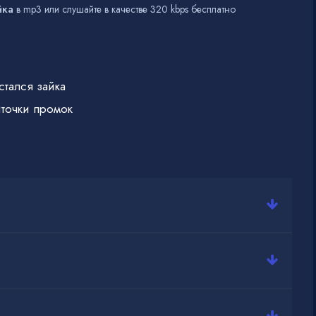
йка
в mp3 или слушайте в качестве 320 kbps бесплатно
тался зайка
иточки промок