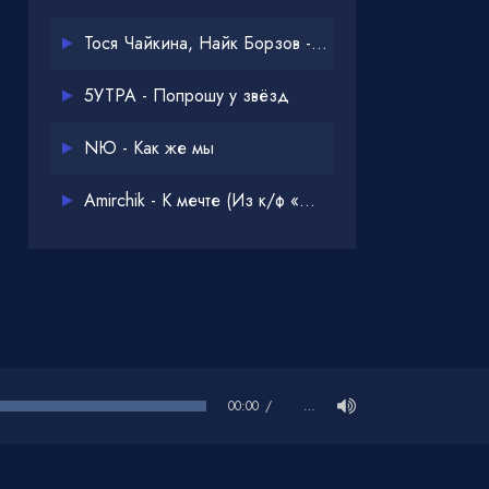
Тося Чайкина, Найк Борзов - Опять
5УТРА - Попрошу у звёзд
NЮ - Как же мы
Amirchik - К мечте (Из к/ф «Одна дома 3»)
00:00
…