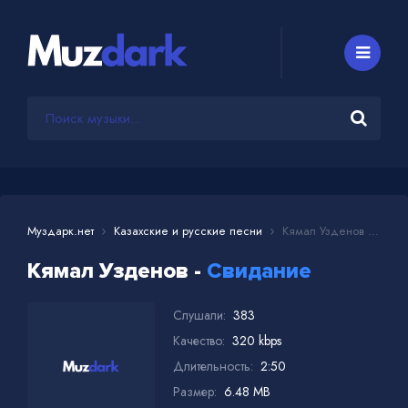
Муздарк.нет
Казахские и русские песни
Кямал Узденов - Свидание
Кямал Узденов -
Свидание
Слушали:
383
Качество:
320 kbps
Длительность:
2:50
Размер:
6.48 MB