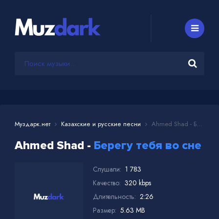
Муздарк.нет
Казахские и русские песни
Ahmed Shad - Берегу тебя во сне
Ahmed Shad -
Берегу тебя во сне
Слушали:
1 783
Качество:
320 kbps
Длительность:
2:26
Размер:
5.63 MB