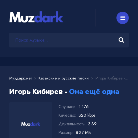
Муздарк.нет
Казахские и русские песни
Игорь Кибирев - Она ещё одна
Игорь Кибирев -
Она ещё одна
Слушали:
1 176
Качество:
320 kbps
Длительность:
3:39
Размер:
8.37 MB