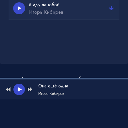
Я иду за тобой
Игорь Кибирев
Администрация для жалоб и рекламы:
admin@muzdark.net
Она ещё одна
Игорь Кибирев