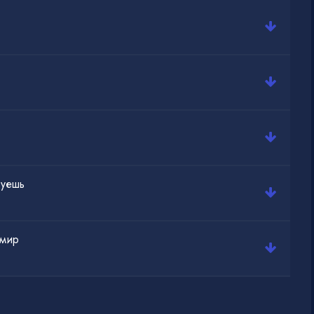
вуешь
 мир