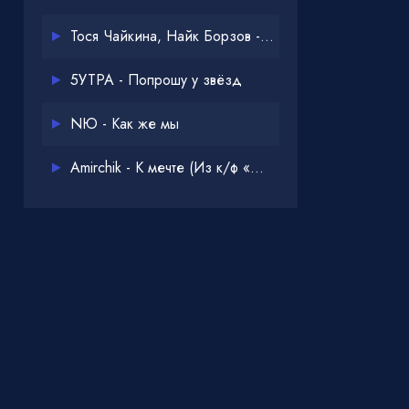
Тося Чайкина, Найк Борзов - Опять
5УТРА - Попрошу у звёзд
NЮ - Как же мы
Amirchik - К мечте (Из к/ф «Одна дома 3»)