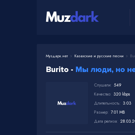
Муздарк.нет
Казахские и русские песни
Bur
Burito -
Мы люди, но н
Слушали:
549
Качество:
320 kbps
Длительность:
3:03
Размер:
7.01 MB
Дата релиза:
28.03.