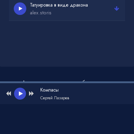
Татуировка в виде дракона
alex.storis
Администрация для жалоб и рекламы:
admin@muzdark.net
Компасы
Сергей Лазарев