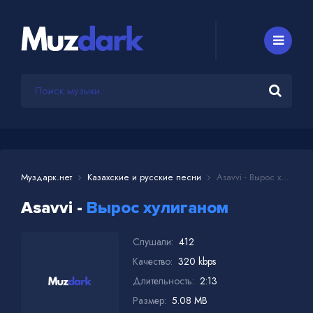
Муздарк.нет
Казахские и русские песни
Asavvi - Вырос хулиганом
Asavvi -
Вырос хулиганом
Слушали:
412
Качество:
320 kbps
Длительность:
2:13
Размер:
5.08 MB