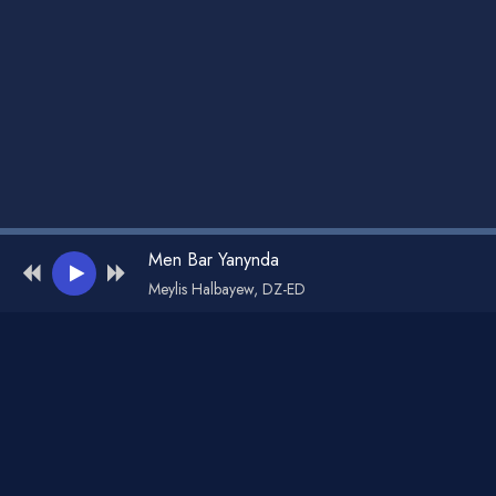
Men Bar Yanynda
Meylis Halbayew, DZ-ED
Администрация для жалоб и рекламы:
admin@muzdark.net