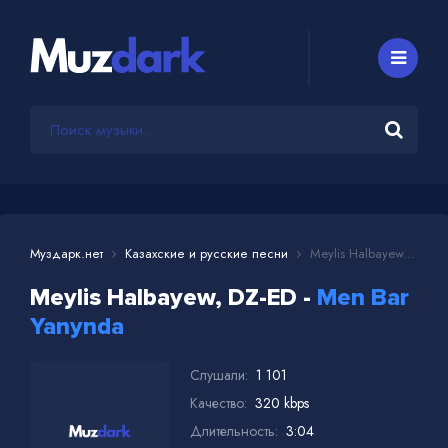
Муздарк.нет
Казахские и русские песни
Meylis Halbayew, DZ-ED - Men Bar Yanynda
Meylis Halbayew, DZ-ED -
Men Bar
Yanynda
Слушали:
1 101
Качество:
320 kbps
Длительность:
3:04