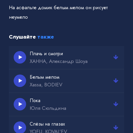
На асфальте домик белым мелом он рисует
неумело
Слушайте
также
Плачь и смотри
ХАННА, Александр Шоуа
Белым мелом
Xassa, BODIEV
Пока
Юля Сюльдина
Слёзы на глазах
YOFU, KOVAL'EV