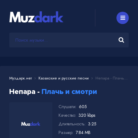
Муздарк.нет
Казахские и русские песни
Непара - Плачь и смотри
Непара -
Плачь и смотри
Слушали:
605
Качество:
320 kbps
Длительность:
3:25
Размер:
7.84 MB