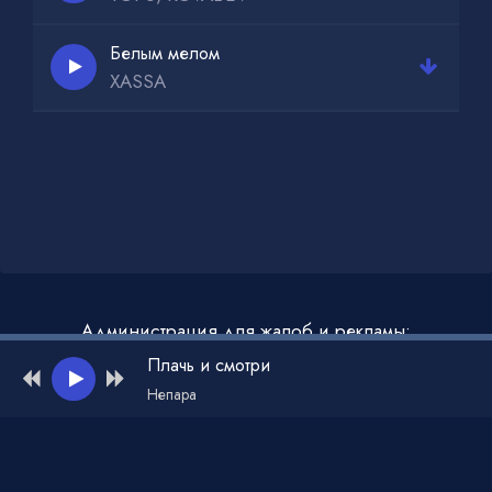
Белым мелом
XASSA
Администрация для жалоб и рекламы:
admin@muzdark.net
Плачь и смотри
Непара