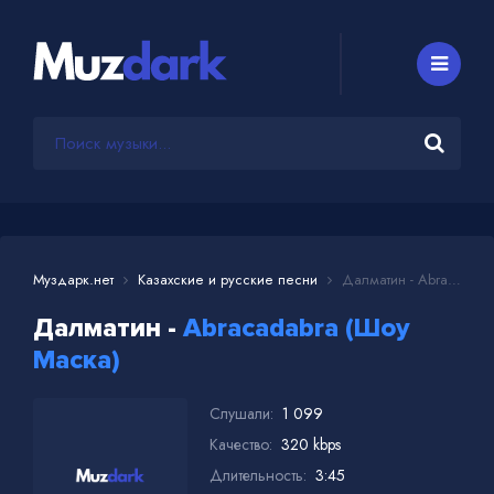
Муздарк.нет
Казахские и русские песни
Далматин - Abracadabra (Шоу Маска)
Далматин -
Abracadabra (Шоу
Маска)
Слушали:
1 099
Качество:
320 kbps
Длительность:
3:45