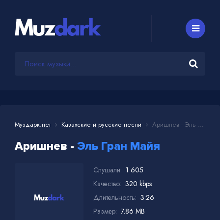
Муздарк.нет
Казахские и русские песни
Аришнев - Эль Гран Майя
Аришнев -
Эль Гран Майя
Слушали:
1 605
Качество:
320 kbps
Длительность:
3:26
Размер:
7.86 MB