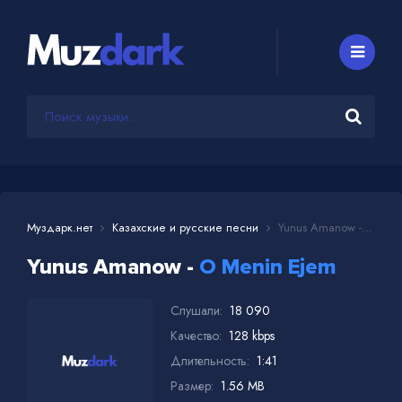
Муздарк.нет
Казахские и русские песни
Yunus Amanow - O Menin Ejem
Yunus Amanow -
O Menin Ejem
Слушали:
18 090
Качество:
128 kbps
Длительность:
1:41
Размер:
1.56 MB