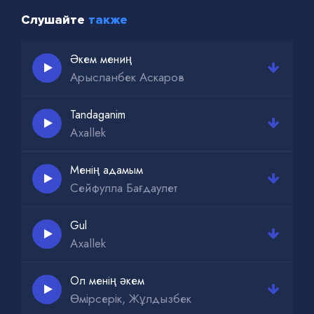
Слушайте
также
Әкем мениң
Арысланбек Аскаров
Tandaganim
Axallek
Менің адамым
Сейфулла Бағдаулет
Gul
Axallek
Ол менің әкем
Өмірсерік, Жұлдызбек