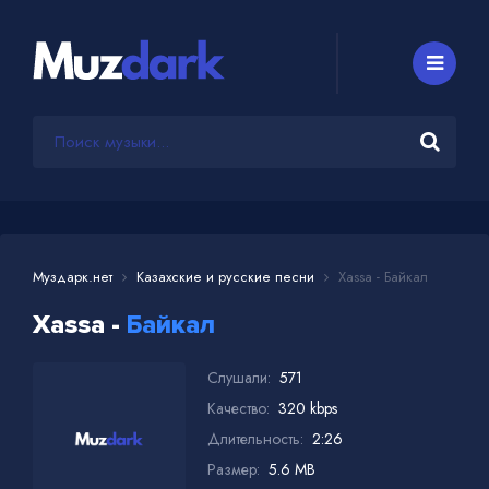
Муздарк.нет
Казахские и русские песни
Xassa - Байкал
Xassa -
Байкал
Слушали:
571
Качество:
320 kbps
Длительность:
2:26
Размер:
5.6 MB