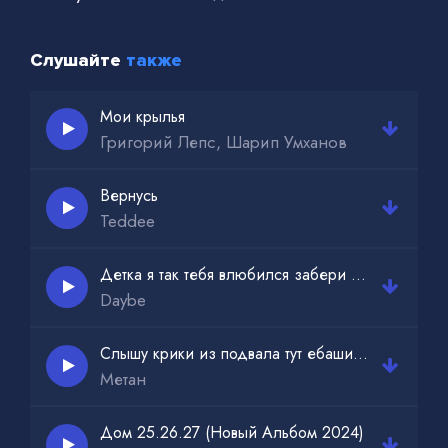
Слушайте
также
Мои крылья
Григорий Лепс, Шарип Умханов
Вернусь
Teddee
Детка я так тебя влюбился забери меня домой
Daybe
Слышу крики из подвала тут ебашит дух славян
Метан
Дом 25.26.27 (Новый Альбом 2024)