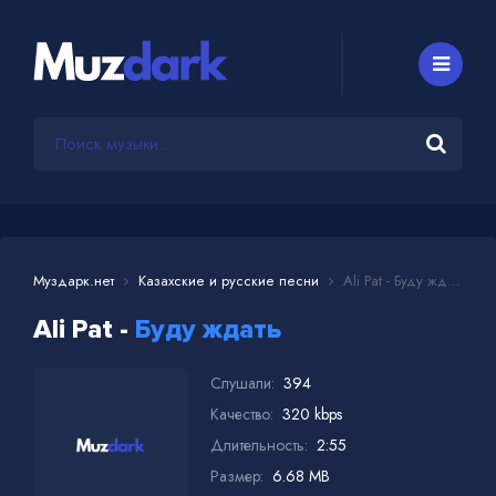
Муздарк.нет
Казахские и русские песни
Ali Pat - Буду ждать
Ali Pat -
Буду ждать
Слушали:
394
Качество:
320 kbps
Длительность:
2:55
Размер:
6.68 MB