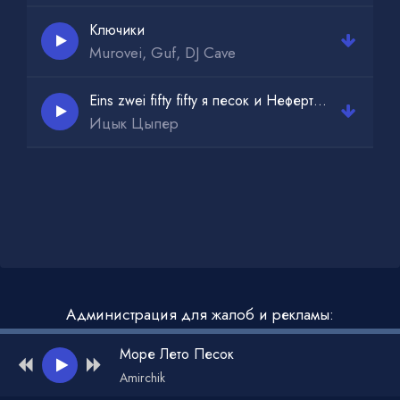
Ключики
Murovei, Guf, DJ Cave
Eins zwei fifty fifty я песок и Нефертити
Ицык Цыпер
Администрация для жалоб и рекламы:
admin@muzdark.net
Море Лето Песок
Amirchik