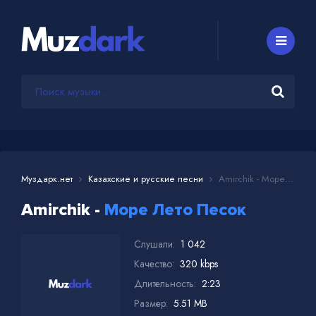
Муздарк.нет
Казахские и русские песни
Amirchik - Море Лето Песок
Amirchik -
Море Лето Песок
Слушали:
1 042
Качество:
320 kbps
Длительность:
2:23
Размер:
5.51 MB