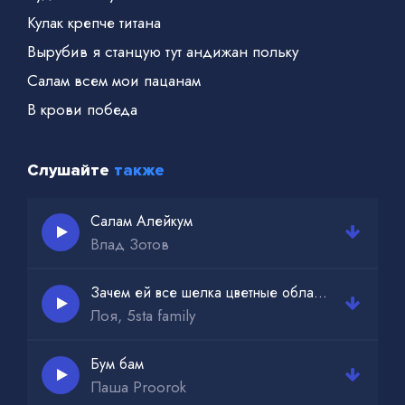
Кулак крепче титана
Вырубив я станцую тут андижан польку
Салам всем мои пацанам
В крови победа
Слушайте
также
Салам Алейкум
Влад Зотов
Зачем ей все шелка цветные облака тик ток ремикс
Лоя, 5sta family
Бум бам
Паша Proorok