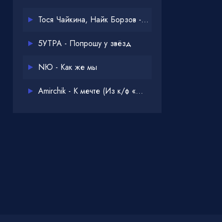
Тося Чайкина, Найк Борзов - Опять
5УТРА - Попрошу у звёзд
NЮ - Как же мы
Amirchik - К мечте (Из к/ф «Одна дома 3»)