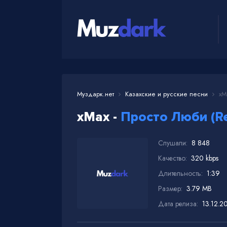
Муздарк.нет
Казахские и русские песни
xMa
xMax -
Просто Люби (Re
Слушали:
8 848
Качество:
320 kbps
Длительность:
1:39
Размер:
3.79 MB
Дата релиза:
13.12.2