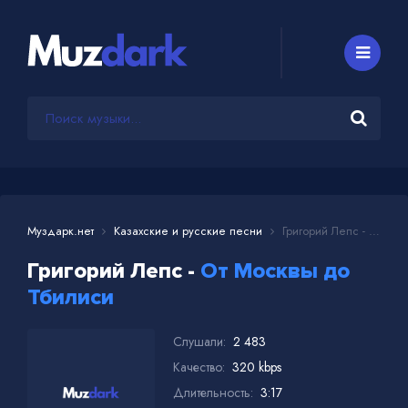
Муздарк.нет
Казахские и русские песни
Григорий Лепс - От Москвы до Тбилиси
Григорий Лепс -
От Москвы до
Тбилиси
Слушали:
2 483
Качество:
320 kbps
Длительность:
3:17