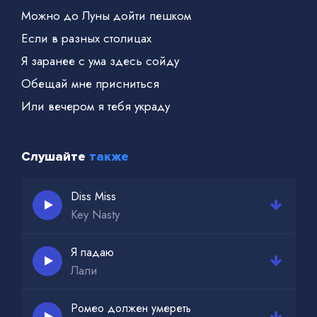
Можно до Луны дойти пешком
Если в разных столицах
Я заранее с ума здесь сойду
Обещай мне присниться
Или вечером я тебя украду
От Москвы до Тбилиси
Шёпот сердца I miss you
Слушайте
также
На часах встало время стрелки ходят без чисел
От Москвы в Питер рысью
Diss Miss
Key Nasty
Ты увидишь I miss you
Вместо знаков дорожных если скорость
Я падаю
привысишь
Лали
Ромео должен умереть