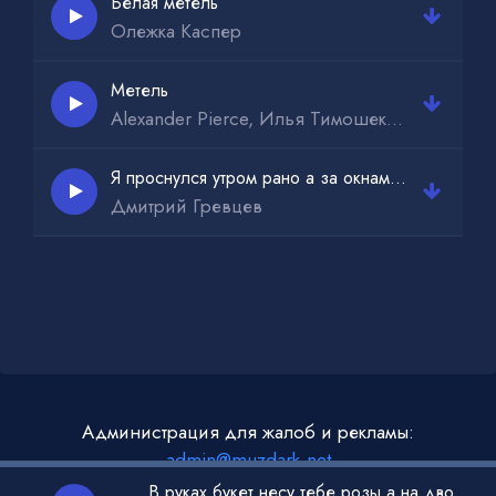
Белая метель
Олежка Каспер
Метель
Alexander Pierce, Илья Тимошек, Bixame
Я проснулся утром рано а за окнами метель
Дмитрий Гревцев
Администрация для жалоб и рекламы:
admin@muzdark.net
В руках букет несу тебе розы а на дворе метель и морозы