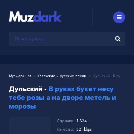
Муздарк.нет
Казахские и русские песни
Дульский - В руках букет несу тебе розы а на дворе метель и морозы
Дульский -
В руках букет несу
тебе розы а на дворе метель и
морозы
Слушали:
1 334
Качество:
321 kbps