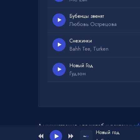
Бубенцы звенят
Любовь Острецова
Снежинки
Bahh Tee, Turken
Новый Год
Гудзон
Администрация для жалоб и рекламы:
ad
Новый год