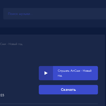
Сми - Новый год
Слушать АлСми - Новый
год
Скачать
023