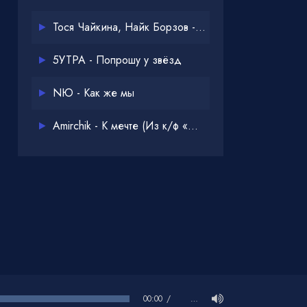
Тося Чайкина, Найк Борзов - Опять
5УТРА - Попрошу у звёзд
NЮ - Как же мы
Amirchik - К мечте (Из к/ф «Одна дома 3»)
00:00
…