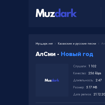
Муздарк.нет
Казахские и русские песни
Ал
АлСми -
Новый год
Слушали:
1 102
Качество:
256 kbps
Длительность:
2:47
Размер:
5.17 MB
Дата релиза:
21.12.2