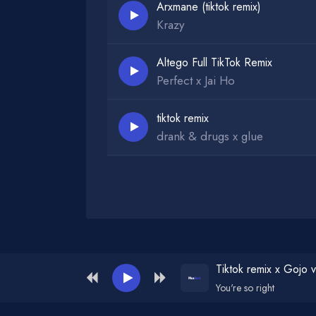
Arxmane (tiktok remix)
Krazy
Altego Full TikTok Remix
Perfect x Jai Ho
tiktok remix
drank & drugs x glue
Администрация для жалоб и рекламы:
ad
Tiktok remix x Gojo v
You're so right