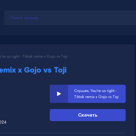
're so right - Tiktok remix x Gojo vs Toji
emix x Gojo vs Toji
Слушать You're so right -
Tiktok remix x Gojo vs Toji
Скачать
024