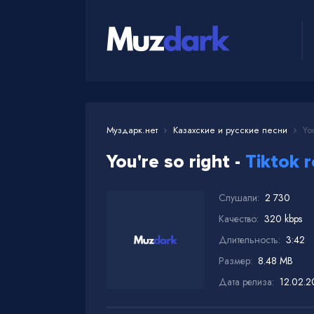
Муздарк.нет
Казахские и русские песни
You
You're so right -
Tiktok r
Слушали:
2 730
Качество:
320 kbps
Длительность:
3:42
Размер:
8.48 MB
Дата релиза:
12.02.2