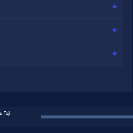
min@muzdark.net
s Toji