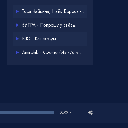
Тося Чайкина, Найк Борзов - Опять
5УТРА - Попрошу у звёзд
NЮ - Как же мы
Amirchik - К мечте (Из к/ф «Одна дома 3»)
00:00
…