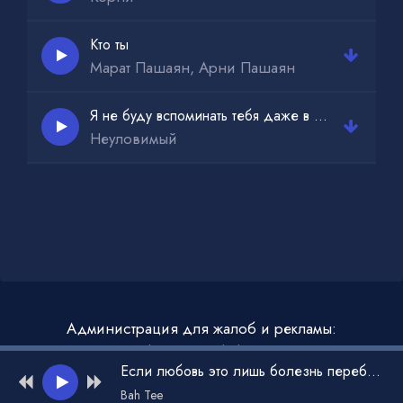
Кто ты
Марат Пашаян, Арни Пашаян
Я не буду вспоминать тебя даже в строчках
Неуловимый
Администрация для жалоб и рекламы:
admin@muzdark.net
Если любовь это лишь болезнь переболел тобою я стократно
Bah Tee