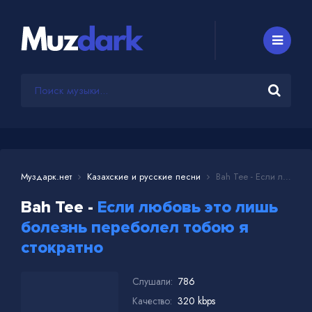
Муздарк.нет
Казахские и русские песни
Bah Tee - Если любовь это лишь болезнь переболел тобою я стократно
Bah Tee -
Если любовь это лишь
болезнь переболел тобою я
стократно
Слушали:
786
Качество:
320 kbps