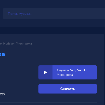
o, Nuricko - Унеси река
ка
Слушать Nilo, Nuricko -
Унеси река
Скачать
023