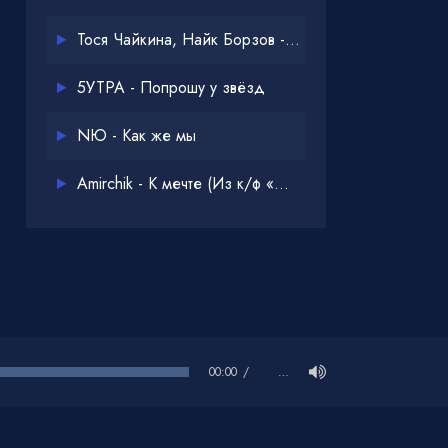
Тося Чайкина, Найк Борзов - Опять
5УТРА - Попрошу у звёзд
NЮ - Как же мы
Amirchik - К мечте (Из к/ф «Одна дома 3»)
00:00
…