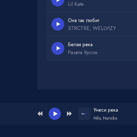
Lil Kate
Она так любит
STRCTRE, WELLVIZY
Белая река
Разета Урсок
Администрация для жалоб и рекламы:
ad
Унеси река
Nilo, Nuricko