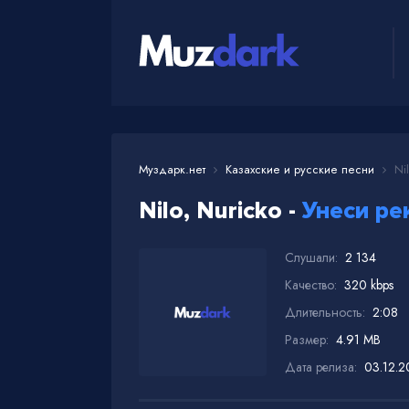
Муздарк.нет
Казахские и русские песни
Nil
Nilo, Nuricko -
Унеси ре
Слушали:
2 134
Качество:
320 kbps
Длительность:
2:08
Размер:
4.91 MB
Дата релиза:
03.12.2