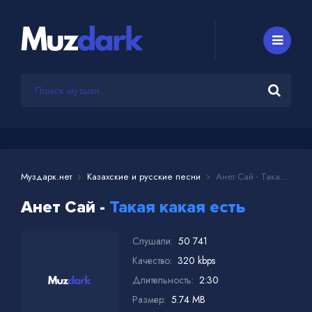
Муздарк.нет
Казахские и русские песни
Анет Сай - Такая какая есть
Анет Сай -
Такая какая есть
Слушали:
50 741
Качество:
320 kbps
Длительность:
2:30
Размер:
5.74 MB