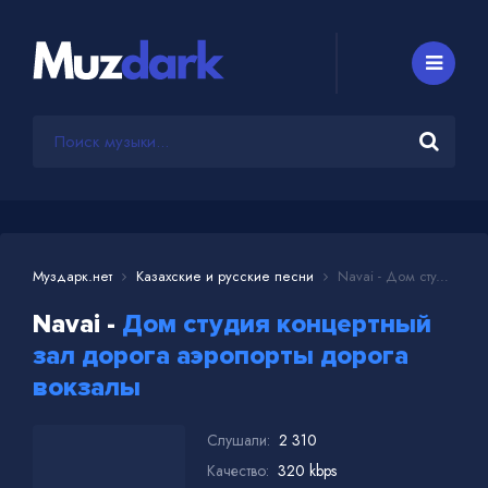
Муздарк.нет
Казахские и русские песни
Navai - Дом студия концертный зал дорога аэропорты дорога вокзалы
Navai -
Дом студия концертный
зал дорога аэропорты дорога
вокзалы
Слушали:
2 310
Качество:
320 kbps