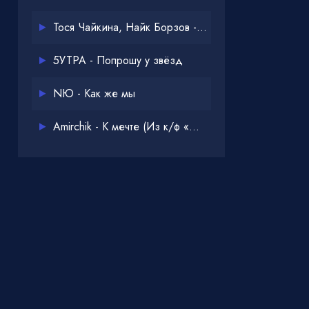
Тося Чайкина, Найк Борзов - Опять
5УТРА - Попрошу у звёзд
NЮ - Как же мы
Amirchik - К мечте (Из к/ф «Одна дома 3»)