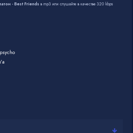
тон - Best Friends
в mp3 или слушайте в качестве 320 kbps
 psycho
'а