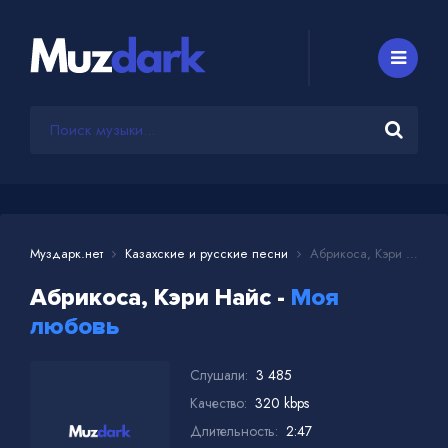
Муздарк.нет
Казахские и русские песни
Абрикоса, Кэри Найс - Моя любовь
Абрикоса, Кэри Найс -
Моя
любовь
Слушали:
3 485
Качество:
320 kbps
Длительность:
2:47