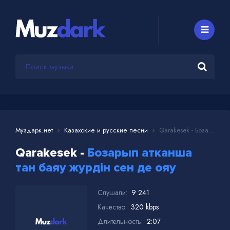
Муздарк.нет
Казахские и русские песни
Qarakesek - Бозарып атканша тан баяу журдін сен де ояу
Qarakesek -
Бозарып атканша
тан баяу журдін сен де ояу
Слушали:
9 241
Качество:
320 kbps
Длительность:
2:07