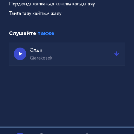
Перденді жапканда көнілім калды аяу
Танға таяу кайттым жаяу
Слушайте
также
Әлди
Qarakesek