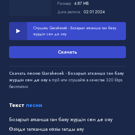
Размер:
4.87 MB
Дата релиза:
02.01.2024
Слушать Qarakesek - Бозарып атканша тан баяу
журдін сен де ояу
Скачать
Скачать песню Qarakesek - Бозарып атканша тан баяу
журдін сен де ояу
в mp3 или слушайте в качестве 320 kbps
бесплатно
Текст
песни
Бозарып атканша тан баяу журдін сен де ояу
Өзіңди тапканша көзім талды аяу