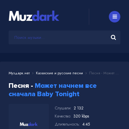
Муздарк.нет
Казахские и русские песни
Песня - Может начнем все сначала Baby Tonight
Песня -
Может начнем все
сначала Baby Tonight
Слушали:
2 132
Качество:
320 kbps
Длительность:
4:45