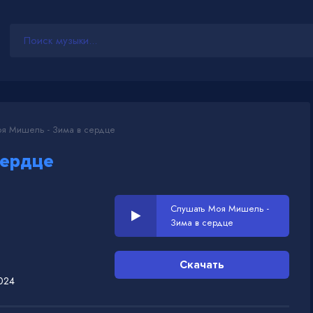
я Мишель - Зима в сердце
сердце
Слушать Моя Мишель -
Зима в сердце
Скачать
024