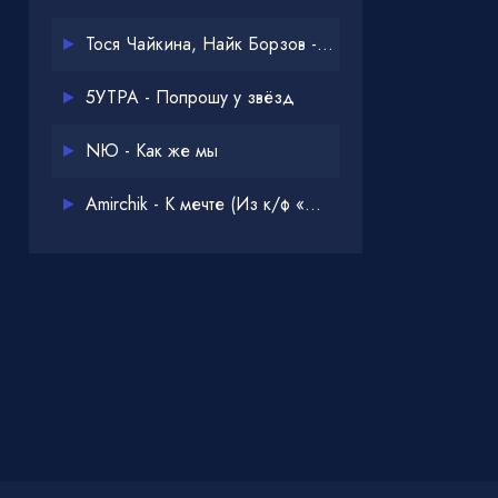
Тося Чайкина, Найк Борзов - Опять
5УТРА - Попрошу у звёзд
NЮ - Как же мы
Amirchik - К мечте (Из к/ф «Одна дома 3»)