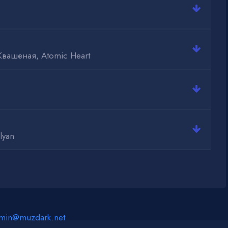
Квашеная, Atomic Heart
lyan
min@muzdark.net