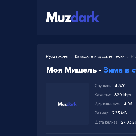
Муздарк.нет
Казахские и русские песни
Мо
Моя Мишель -
Зима в 
Слушали:
4 570
Качество:
320 kbps
Длительность:
4:05
Размер:
9.35 MB
Дата релиза:
27.03.2