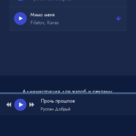
Мимо меня
Filatov, Karas
Администрация для жалоб и рекламы:
admin@muzdark.net
Прочь прошлое
Руслан Добрый