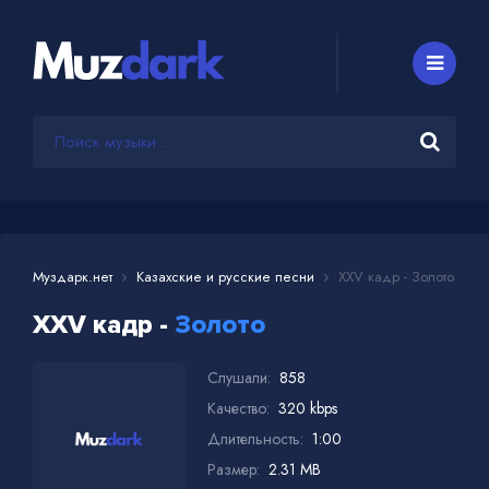
Муздарк.нет
Казахские и русские песни
XXV кадр - Золото
XXV кадр -
Золото
Слушали:
858
Качество:
320 kbps
Длительность:
1:00
Размер:
2.31 MB