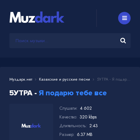
Муздарк.нет
Казахские и русские песни
5УТРА - Я подарю тебе все
5УТРА -
Я подарю тебе все
Слушали:
4 602
Качество:
320 kbps
Длительность:
2:43
Размер:
6.37 MB