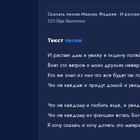
Скачать песню Максим Фадеев - И растае
320 kbps бесплатно
Текст
песни
И растает дым и увижу я тишину поле
Воет сто ветров о моих друзьях неве
Кто же знал из них что все будет так п
Что не каждые и придут домой и увид
Что не каждому и любить еще, и увид
Что не каждому из траншеи встать Бо
Я хочу сказать и хочу допеть это матер
Вы простите нас, ваших сыновей нев