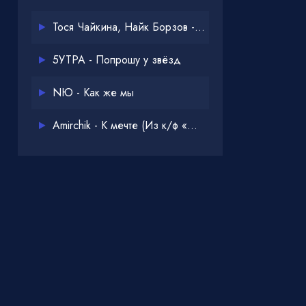
Тося Чайкина, Найк Борзов - Опять
5УТРА - Попрошу у звёзд
NЮ - Как же мы
Amirchik - К мечте (Из к/ф «Одна дома 3»)