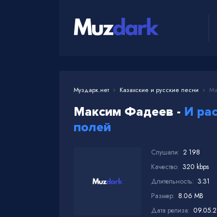
Муздарк.нет
Казахские и русские песни
Мак
Максим Фадеев -
И ра
полей
Слушали:
2 198
Качество:
320 kbps
Длительность:
3:31
Размер:
8.06 MB
Дата релиза:
09.05.