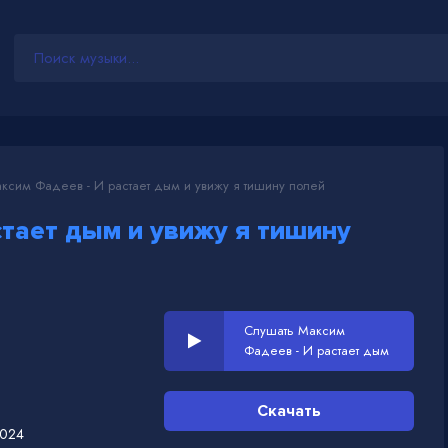
сим Фадеев - И растает дым и увижу я тишину полей
стает дым и увижу я тишину
Слушать Максим
Фадеев - И растает дым
и увижу я тишину полей
Скачать
2024