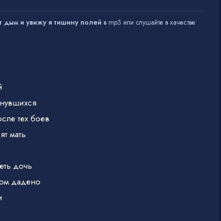
т дым и увижу я тишину полей
в mp3 или слушайте в качестве
й
рнувшихся
осле тех боев
ят мать
еть дочь
гом дадено
и
ернувшихся