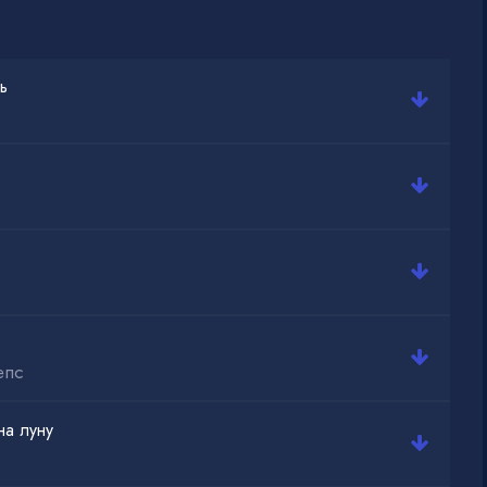
ь
епс
на луну