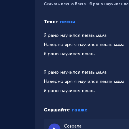
Скачать песню Баста - Я рано научился ле
Текст
песни
Я рано научился летать мама
Наверно зря я научился летать мама
Я рано научился летать
Я рано научился летать мама
Наверно зря я научился летать мама
Я рано научился летать
Слушайте
также
Соврала