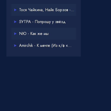
Тося Чайкина, Найк Борзов - Опять
5УТРА - Попрошу у звёзд
NЮ - Как же мы
Amirchik - К мечте (Из к/ф «Одна дома 3»)