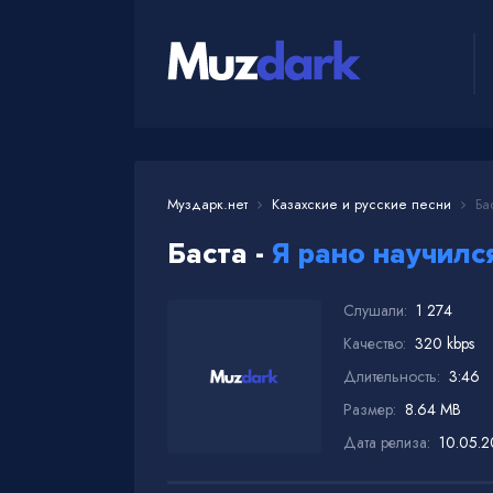
Муздарк.нет
Казахские и русские песни
Бас
Баста -
Я рано научилс
Слушали:
1 274
Качество:
320 kbps
Длительность:
3:46
Размер:
8.64 MB
Дата релиза:
10.05.