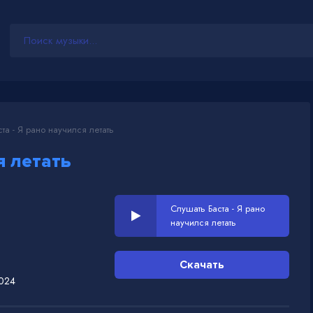
та - Я рано научился летать
я летать
Слушать Баста - Я рано
научился летать
Скачать
2024