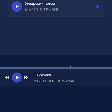
Январский повод
MARCUS TENSHI
Администрация для жалоб и рекламы:
admin@muzdark.net
Паранойя
MARCUS TENSHI, Murmari