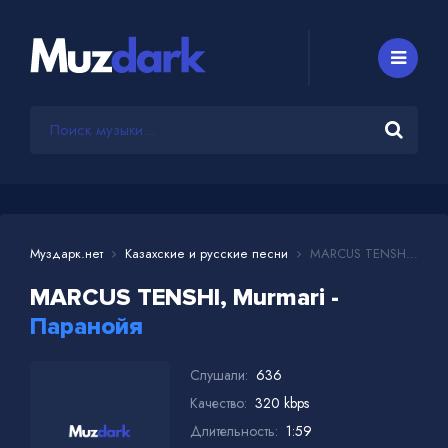
Муздарк.нет
Казахские и русские песни
MARCUS TENSHI, Murmari - Паранойя
MARCUS TENSHI, Murmari -
Паранойя
Слушали:
636
Качество:
320 kbps
Длительность:
1:59