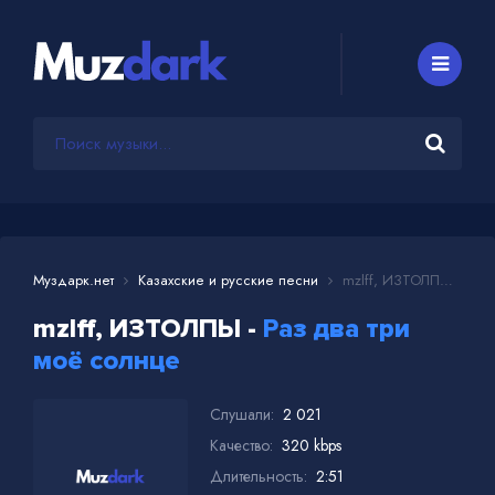
Муздарк.нет
Казахские и русские песни
mzlff, ИЗТОЛПЫ - Раз два три моё солнце
mzlff, ИЗТОЛПЫ -
Раз два три
моё солнце
Слушали:
2 021
Качество:
320 kbps
Длительность:
2:51