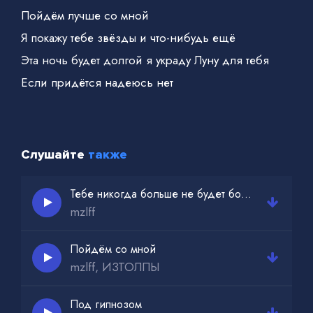
Пойдём лучше со мной
Я покажу тебе звёзды и что-нибудь ещё
Эта ночь будет долгой я украду Луну для тебя
Если придётся надеюсь нет
Раз два три моё солнце
Пойдём лучше со мной
Слушайте
также
Я покажу тебе звёзды и ты покажешь
Эта ночь будет долгой танцуем
Тебе никогда больше не будет больно
mzlff
Будто утро никогда не начнётся
Пойдём со мной
mzlff, ИЗТОЛПЫ
Под гипнозом