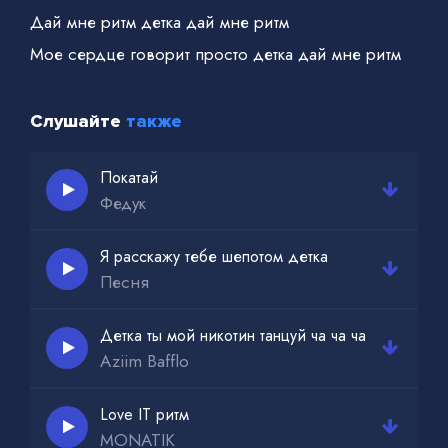
Дай мне ритм детка дай мне ритм
Мое сердце говорит просто детка дай мне ритм
Слушайте
также
Покатай
Федук
Я расскажу тебе шепотом детка
Песня
Детка ты мой никотин танцуй ча ча ча
Aziim Bafflo
Love IT ритм
MONATIK