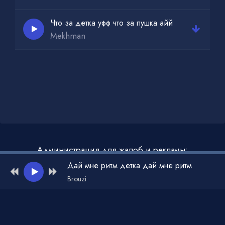
Что за детка уфф что за пушка айй
Mekhman
Администрация для жалоб и рекламы:
admin@muzdark.net
Дай мне ритм детка дай мне ритм
Brouzi