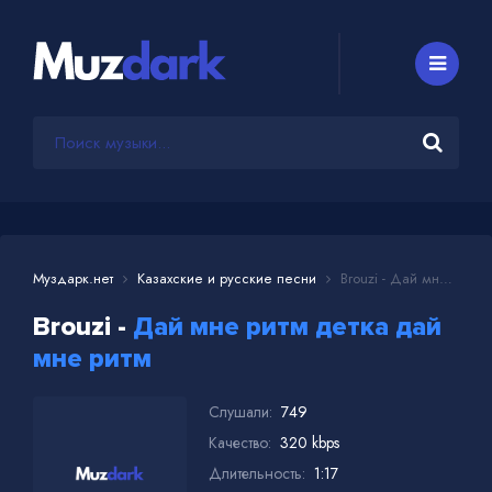
Муздарк.нет
Казахские и русские песни
Brouzi - Дай мне ритм детка дай мне ритм
Brouzi -
Дай мне ритм детка дай
мне ритм
Слушали:
749
Качество:
320 kbps
Длительность:
1:17