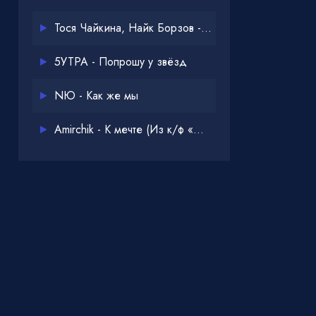
Тося Чайкина, Найк Борзов - Опять
5УТРА - Попрошу у звёзд
NЮ - Как же мы
Amirchik - К мечте (Из к/ф «Одна дома 3»)