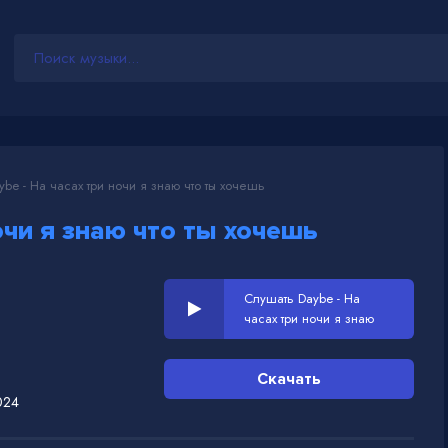
be - На часах три ночи я знаю что ты хочешь
очи я знаю что ты хочешь
Слушать Daybe - На
часах три ночи я знаю
что ты хочешь
Скачать
024