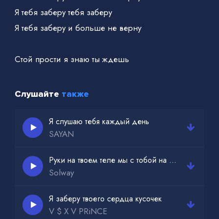
Я тебя заберу тебя заберу
Я тебя заберу и больше не верну
Стой прости я знаю ты ждешь
Пока я здесь один
Я знаю ты снова не позвонишь прости
Слушайте
также
Я знаю твои слова как нож увы
Я думал что с тобой мне повезет
Я слушаю тебя каждый день
SAYAN
С тобой повезет с тобой повезет
Руки на твоем теле мы с тобой на пределе
Solway
Я заберу твоего сердца кусочек
V $ X V PRiNCE