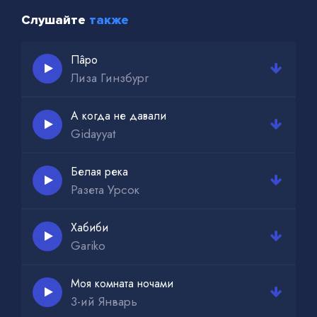
Слушайте
также
Пâро
Лиза Гинзбург
А когда не давали
Gidayyat
Белая река
Разета Урсок
Хабиби
Gariko
Моя комната ночами
3-ий Январь