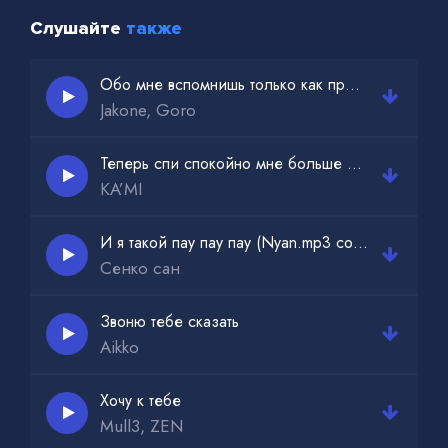
Слушайте
также
Обо мне вспомнишь только как проблемы начнутся
Jakone, Goro
Теперь спи спокойно мне больше не больно
KA’MI
И я такой пау пау пау (Nyan.mp3 cover)
Сенко сан
Звоню тебе сказать
Aikko
Хочу к тебе
Mull3, ZEN