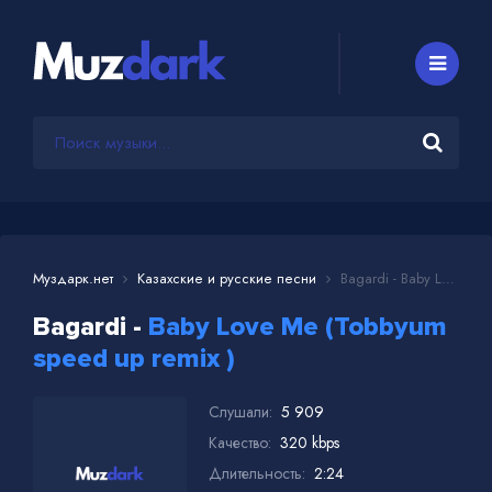
Муздарк.нет
Казахские и русские песни
Bagardi - Baby Love Me (Tobbyum speed up remix )
Bagardi -
Baby Love Me (Tobbyum
speed up remix )
Слушали:
5 909
Качество:
320 kbps
Длительность:
2:24