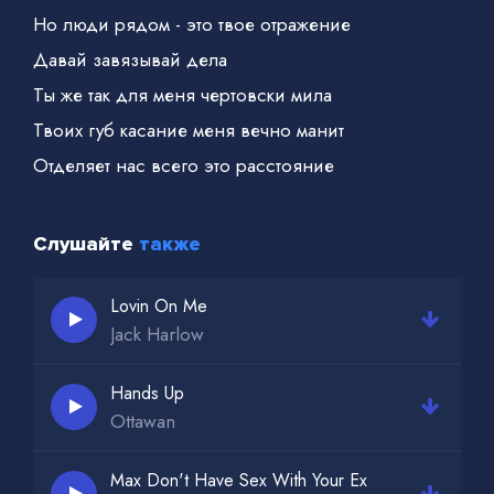
Но люди рядом - это твое отражение
Давай завязывай дела
Ты же так для меня чертовски мила
Твоих губ касание меня вечно манит
Отделяет нас всего это расстояние
Baby stop, baby stop, baby la-la-la
I'm motherfucker real, baby la-la-la
Слушайте
также
Baby, love me, love me, love me
Baby, love me, love me, love me
Lovin On Me
Jack Harlow
Hands Up
Ottawan
Max Don't Have Sex With Your Ex