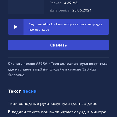
Размер:
4.39 MB
Дата релиза:
28.06.2024
Слушать AFERA - Твои холодные руки везут туда
где нас двое
Скачать
Скачать песню AFERA - Твои холодные руки везут туда
где нас двое
в mp3 или слушайте в качестве 320 kbps
бесплатно
Текст
песни
Твои холодные руки везут туда где нас двое
В педали триста лошадок играет саунд в миноре