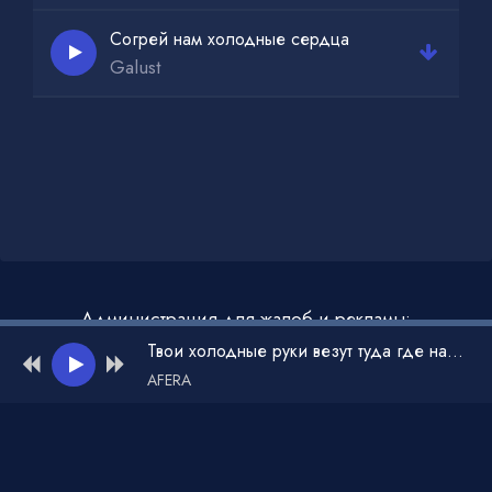
Согрей нам холодные сердца
Galust
Администрация для жалоб и рекламы:
admin@muzdark.net
Твои холодные руки везут туда где нас двое
AFERA