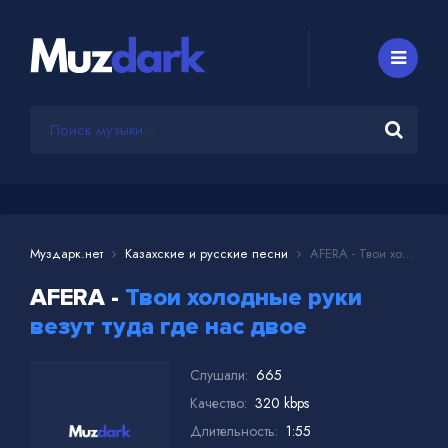
Муздарк.нет
Казахские и русские песни
AFERA - Твои холодные руки везут туда где нас двое
AFERA -
Твои холодные руки
везут туда где нас двое
Слушали:
665
Качество:
320 kbps
Длительность:
1:55