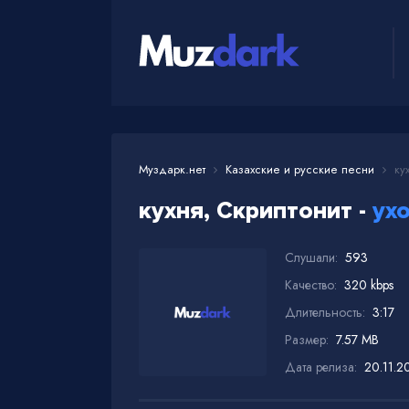
Муздарк.нет
Казахские и русские песни
кух
кухня, Скриптонит -
ух
Слушали:
593
Качество:
320 kbps
Длительность:
3:17
Размер:
7.57 MB
Дата релиза:
20.11.2