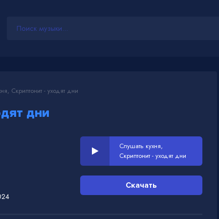
ня, Скриптонит - уходят дни
одят дни
Слушать кухня,
Скриптонит - уходят дни
Скачать
024