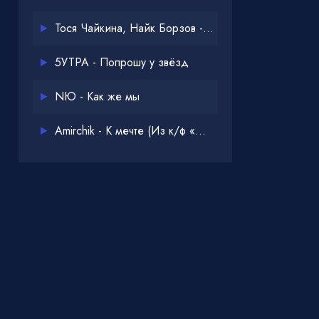
Тося Чайкина, Найк Борзов - Опять
5УТРА - Попрошу у звёзд
NЮ - Как же мы
Amirchik - К мечте (Из к/ф «Одна дома 3»)