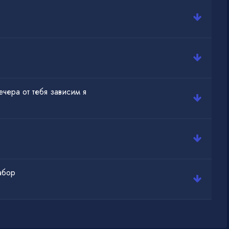
ечера от тебя зависим я
абор